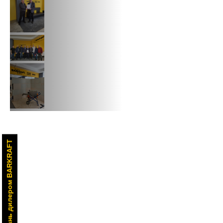
Стань дилером BARKRAFT