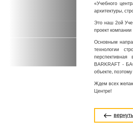
«Учебного цент
архитектуры, стр
Это наш 2ой Уче
проект компани
Основным напра
технологии стр
перспективная 
BARKRAFT - БАС
объекте, поэтому
Ждем всех жела
Центре!
вернут