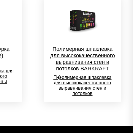
урка
Полимерная шпаклевка
e)
для высококачественного
выравнивания стен и
потолков BARKRAFT
ка для
ого
П
�олимерная шпаклевка
н и
для высококачественного
выравнивания стен и
потолков