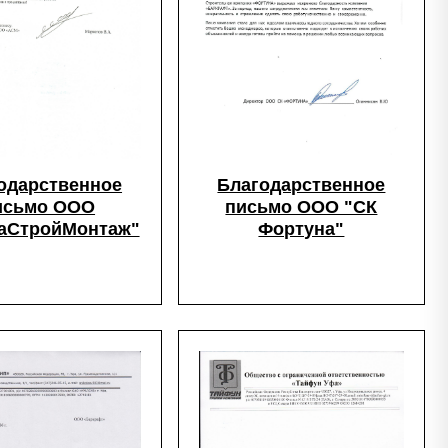
Благодарственное
одарственное
письмо ООО "СК
исьмо ООО
Фортуна"
аСтройМонтаж"