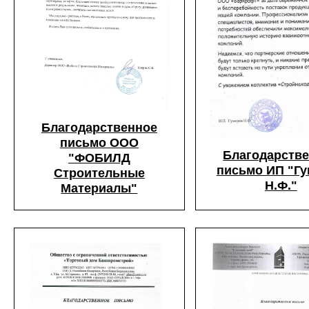
Благодарственное
письмо ООО
Благодарств
"ФОБИЛД
письмо ИП "Г
Строительные
Н.Ф."
Материалы"