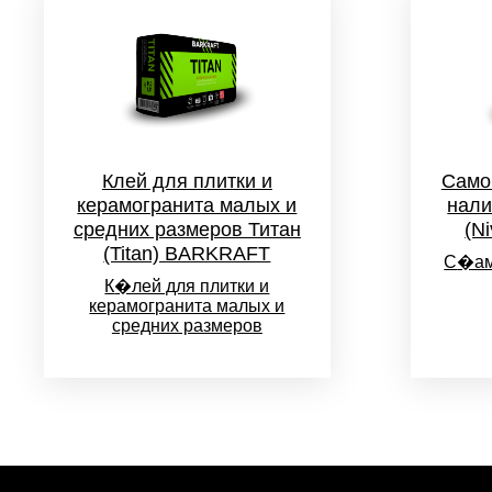
Клей для плитки и
Само
керамогранита малых и
нали
средних размеров Титан
(N
(Titan) BARKRAFT
С
�ам
К
�лей для плитки и
керамогранита малых и
средних размеров