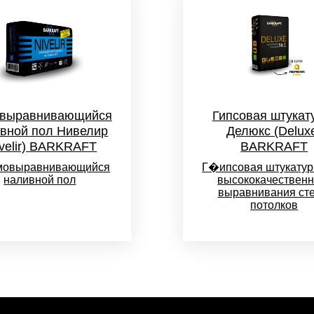
выравнивающийся
Гипсовая штукат
вной пол Нивелир
Делюкс (Delux
ivelir) BARKRAFT
BARKRAFT
овыравнивающийся
Г
�ипсовая штукатур
наливной пол
высококачественн
выравнивания сте
потолков