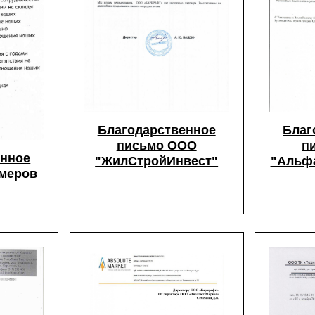
Благодарственное
Благ
письмо ООО
п
енное
"ЖилСтройИнвест"
"Альф
умеров