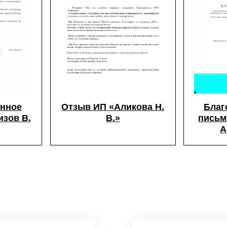
енное
Отзыв ИП «Аликова Н.
Благ
зов В.
В.»
письм
А