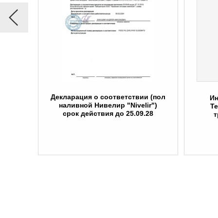
вии
Декларация о соответствии (пол
Ин
ные
наливной Нивелир "Nivelir")
Те
ом
срок действия до 25.09.28
т
 до