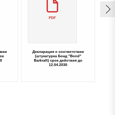
PDF
твии
Декларация о соответствии
Де
рок
(штукатурка Бонд "Bond"
(
30
Barkraft) срок действия до
12.04.2030
мине
сро